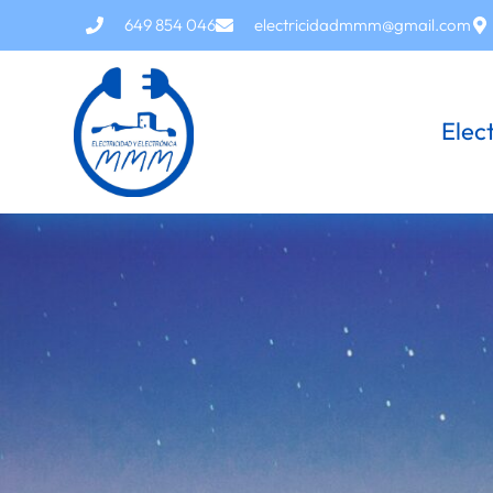
649 854 046
electricidadmmm@gmail.com
Elec